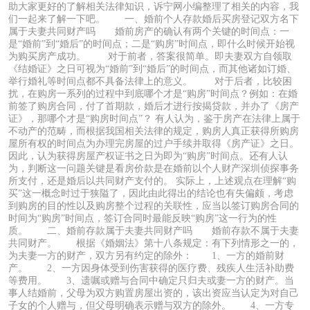
助大家更好的了解相关法律知识，诉宁网小编整理了相关的内容，我
们一起来了解一下吧。 一、婚前个人存款婚后买房登记双方名下
属于夫妻共同财产吗 婚前房产的确认有两个关键的时间点：一
是“婚前”到“婚后”的时间点；二是“购房”时间点，即什么时候开始视
为购买房产成功。 对于前者，答案很简单。即夫妻双方自领取
《结婚证》之日可视为“婚前”到“婚后”的时间点，而其他诸如订婚、
举行婚礼等时间点都不具备法律上的意义。 对于后者，比较困
扰，在购房一系列的过程中到底哪个才是“购房”时间点？例如：在婚
前签了购房合同，付了首期款，婚后才进行按揭贷款，并办了《房产
证》，那哪个才是“购房时间点”？ 有人认为，鉴于房产在法律上属于
不动产的范畴，而根据我国相关法律的规定，购房人真正获得所购房
屋所有权的时间点为办理完房屋的过户手续并取得《房产证》之日。
因此，认为获得房屋产权证书之日为即为“购房”时间点。还有人认
为，判断这一问题关键是看房价款是在婚前以个人财产深圳侦探事务
所支付，还是婚后以共同财产支付的。 实际上，上述观点在理解“购
买”这一概念时过于狭隘了，因此由此得出的结论也有失偏颇，考虑
到购房的目的性以及购房整个过程的关联性，应当以签订购房合同的
时间为“购房”时间点，签订合同时最能反映“购房”这一行为的性
质。 二、婚前存款属于夫妻共同财产吗 婚前存款不属于夫妻
共同财产。 根据《婚姻法》第十八条规定：有下列情形之一的，
为夫妻一方的财产，双方另有约定的除外： 1、一方的婚前财
产。 2、一方因身体受到伤害获得的医疗费、残疾人生活补助费
等费用。 3、遗嘱或赠与合同中确定只归夫或妻一方的财产。当
事人结婚前，父母为双方购置房屋出资的，该出资应当认定为对自己
子女的个人赠与，但父母明确表示赠与双方的除外。 4、一方专