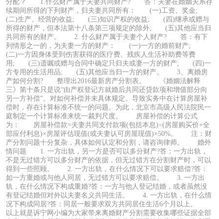
分配？ 1.什么财产属于夫妻共同财产? 答：夫妻在婚姻关系存
续期间所得的下列财产，归夫妻共同所有： (一)工资、奖金;
(二)生产、经营的收益; (三)知识产权的收益; (四)继承或赠与
所得的财产，但本法第十八条第三项规定的除外; (五)其他应当归
共同所有的财产。 2. 什么财产属于夫妻个人财产? 答：有下
列情形之一的，为夫妻一方的财产： (一)一方的婚前财产;
(二)一方因身体受到伤害获得的医疗费、残疾人生活补助费等费
用; (三)遗嘱或赠与合同中确定只归夫或妻一方的财产; (四)一
方专用的生活用品; (五)其他应当归一方的财产。 3、离婚房
产如何分割? 整理出2016最新房产分割表。 《婚姻法解释
三》第十条只是说“由产权登记方就婚后共同还贷款项和增值部分向
另一方补偿”。对如何补偿并未具体规定。导致实务中在计算房屋补
偿时，存在计算标准不统一的问题。为此，北京市高级人民法院民一
庭制定一个计算标准来统一裁判尺度。 房屋补偿的计算公式
为： 房屋补偿款=夫妻共同支付款项(包括本息)÷(房屋购买价+全
部应付利息)×房屋评估现值(或夫妻认可房屋现值)×50%。 注：财
产分割问题十分复杂，具体如何认定和分割，请咨询律师。 婚外
情问题 1. 一方出轨，另一方是否可以多分财产?答：一方出轨，
不是无过错方可以多分财产的依据，但无过错方在分割财产时，可以
得到一些照顾。 2. 一方出轨，在什么情况下可以要求赔偿?答：
如一方重婚或与他人同居，无过错方可以要求赔偿。 3. 一方出
轨，在什么情况下构成重婚?答：一方与他人登记结婚，或者虽然没
有登记结婚但对外以夫妻名义共同生活。 4. 一方出轨，在什么情
况下构成同居?答：同居一般要求双方共同居住生活6个月以上。
以上就是诉宁网小编为大家带来离婚财产分割需要收集哪些证据全部