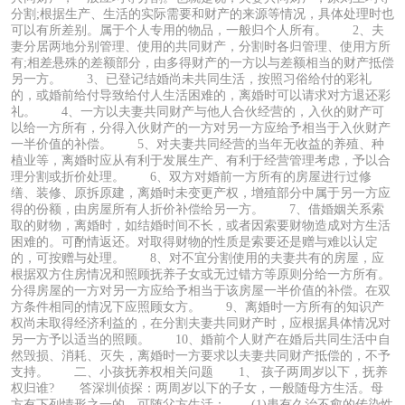
分割;根据生产、生活的实际需要和财产的来源等情况，具体处理时也
可以有所差别。属于个人专用的物品，一般归个人所有。 2、夫
妻分居两地分别管理、使用的共同财产，分割时各归管理、使用方所
有;相差悬殊的差额部分，由多得财产的一方以与差额相当的财产抵偿
另一方。 3、已登记结婚尚未共同生活，按照习俗给付的彩礼
的，或婚前给付导致给付人生活困难的，离婚时可以请求对方退还彩
礼。 4、一方以夫妻共同财产与他人合伙经营的，入伙的财产可
以给一方所有，分得入伙财产的一方对另一方应给予相当于入伙财产
一半价值的补偿。 5、对夫妻共同经营的当年无收益的养殖、种
植业等，离婚时应从有利于发展生产、有利于经营管理考虑，予以合
理分割或折价处理。 6、双方对婚前一方所有的房屋进行过修
缮、装修、原拆原建，离婚时未变更产权，增殖部分中属于另一方应
得的份额，由房屋所有人折价补偿给另一方。 7、借婚姻关系索
取的财物，离婚时，如结婚时间不长，或者因索要财物造成对方生活
困难的。可酌情返还。对取得财物的性质是索要还是赠与难以认定
的，可按赠与处理。 8、对不宜分割使用的夫妻共有的房屋，应
根据双方住房情况和照顾抚养子女或无过错方等原则分给一方所有。
分得房屋的一方对另一方应给予相当于该房屋一半价值的补偿。在双
方条件相同的情况下应照顾女方。 9、离婚时一方所有的知识产
权尚未取得经济利益的，在分割夫妻共同财产时，应根据具体情况对
另一方予以适当的照顾。 10、婚前个人财产在婚后共同生活中自
然毁损、消耗、灭失，离婚时一方要求以夫妻共同财产抵偿的，不予
支持。 二、小孩抚养权相关问题 1、 孩子两周岁以下，抚养
权归谁? 答深圳侦探：两周岁以下的子女，一般随母方生活。母
方有下列情形之一的，可随父方生活： (1)患有久治不愈的传染性