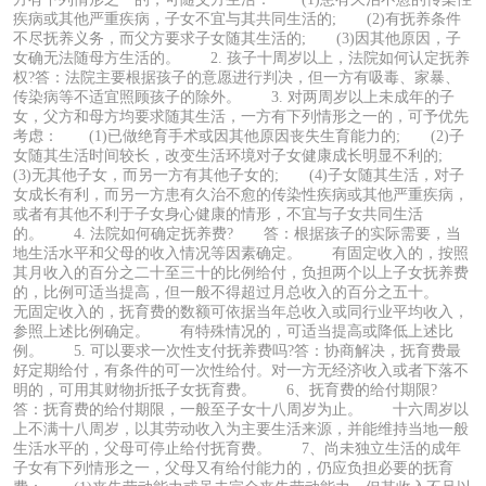
疾病或其他严重疾病，子女不宜与其共同生活的; (2)有抚养条件
不尽抚养义务，而父方要求子女随其生活的; (3)因其他原因，子
女确无法随母方生活的。 2. 孩子十周岁以上，法院如何认定抚养
权?答：法院主要根据孩子的意愿进行判决，但一方有吸毒、家暴、
传染病等不适宜照顾孩子的除外。 3. 对两周岁以上未成年的子
女，父方和母方均要求随其生活，一方有下列情形之一的，可予优先
考虑： (1)已做绝育手术或因其他原因丧失生育能力的; (2)子
女随其生活时间较长，改变生活环境对子女健康成长明显不利的;
(3)无其他子女，而另一方有其他子女的; (4)子女随其生活，对子
女成长有利，而另一方患有久治不愈的传染性疾病或其他严重疾病，
或者有其他不利于子女身心健康的情形，不宜与子女共同生活
的。 4. 法院如何确定抚养费? 答：根据孩子的实际需要，当
地生活水平和父母的收入情况等因素确定。 有固定收入的，按照
其月收入的百分之二十至三十的比例给付，负担两个以上子女抚养费
的，比例可适当提高，但一般不得超过月总收入的百分之五十。
无固定收入的，抚育费的数额可依据当年总收入或同行业平均收入，
参照上述比例确定。 有特殊情况的，可适当提高或降低上述比
例。 5. 可以要求一次性支付抚养费吗?答：协商解决，抚育费最
好定期给付，有条件的可一次性给付。对一方无经济收入或者下落不
明的，可用其财物折抵子女抚育费。 6、抚育费的给付期限?
答：抚育费的给付期限，一般至子女十八周岁为止。 十六周岁以
上不满十八周岁，以其劳动收入为主要生活来源，并能维持当地一般
生活水平的，父母可停止给付抚育费。 7、尚未独立生活的成年
子女有下列情形之一，父母又有给付能力的，仍应负担必要的抚育