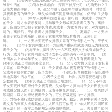
费： (1)丧失劳动能力或虽未完全丧失劳动能力，但其收入不足以
维持生活的; (2)尚在校就读的; 深圳市侦探公司 (3)确无独立生
活能力和条件的。 8、生父与继母或生母与继父离婚时，对曾受
其抚养教育的继子女，继父或继母不同意继续抚养的，仍应由生父母
抚养。 9、《中华人民共和国收养法》施行前，夫或妻一方收养
的子女，对方未表示反对，并与该子女形成事实收养关系的，离婚
后，应由双方负担子女的抚育费;夫或妻一方收养的子女，对方始终反
对的，离婚后，应由收养方抚养该子女。 10、离婚后，一方要求
变更子女抚养关系的，或者子女要求增加抚育费的，应另行起
诉。 11、一方要求变更子女抚养关系有下列情形之一的，应予支
持。 (1)与子女共同生活的一方因患严重疾病或因伤残无力继续抚
养子女的; (2)与子女共同生活的一方不尽抚养义务或有虐待子女
行为，或其与子女共同生活对子女身心健康确有不利影响的; (3)
十周岁以上未成年子女，愿随另一方生活，该方又有抚养能力的;
(4)有其他正当理由需要变更的。 12、父母双方协议变更子女抚养
关系的，应予准许。 13、子女要求增加抚育费有下列情形之一，
父或母有给付能力的，应予支持。 (1)原定抚育费数额不足以维持
当地实际生活水平的; (2)因子女患病、上学，实际需要已超过原
定数额的; (3)有其他正当理由应当增加的。 14、父母不得因
子女变更姓氏而拒付子女抚育费。父或母一方擅自将子女姓氏改为继
母或继父姓氏而引起纠纷的，应责令恢复原姓氏。 15、在离婚诉
讼期间，双方均拒绝抚养子女的，可先行裁定暂由一方抚养。
16、对拒不履行或妨害他人履行生效判决、裁定、调解中有关子女抚
养义务的当事人或者其他人，人民法院可依照《中华人民共和国民事
诉讼法》第一百零二条的规定采取强制措施。 三、夫妻财产如何