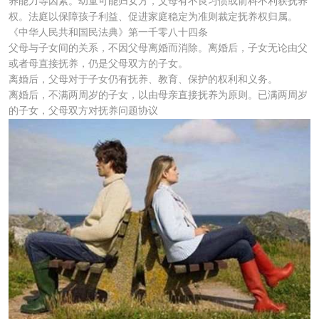
养能力等因素。幼童可能归女方，父母有不良习惯或前科不利获抚养
权。法庭以保障孩子利益、促进家庭稳定为准则裁定抚养权归属。
《中华人民共和国民法典》第一千零八十四条
父母与子女间的关系，不因父母离婚而消除。离婚后，子女无论由父
或者母直接抚养，仍是父母双方的子女。
离婚后，父母对于子女仍有抚养、教育、保护的权利和义务。
离婚后，不满两周岁的子女，以由母亲直接抚养为原则。已满两周岁
的子女，父母双方对抚养问题协议