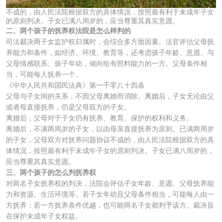
不成的，由人民法院根据双方的具体情况，按照最有利于未成年子女
的原则判决。子女已满八周岁的，应当尊重其真实意愿。
二、两个孩子的抚养权法院是怎么样判的
司法裁决两子女监护权归属时，会综合多方面因素。法官评估父母抚
养能力和条件，如经济、环境、教育等，还考虑孩子年龄、意愿、与
父母情感联系。孩子年幼，倾向给有照料能力的一方。父母条件相
当，可能每人抚养一个。
《中华人民共和国民法典》第一千零八十四条
父母与子女间的关系，不因父母离婚而消除。离婚后，子女无论由父
或者母直接抚养，仍是父母双方的子女。
离婚后，父母对于子女仍有抚养、教育、保护的权利和义务。
离婚后，不满两周岁的子女，以由母亲直接抚养为原则。已满两周岁
的子女，父母双方对抚养问题协议不成的，由人民法院根据双方的具
体情况，按照最有利于未成年子女的原则判决。子女已满八周岁的，
应当尊重其真实意愿。
三、两个孩子的怎么判抚养权
对两名子女抚养权的判决，法院会评估子女年龄、意愿、父母抚养能
力和资源、生活环境等。若子女年幼且父母条件相当，可能每人由一
方抚养；若一方抚养条件优越，也可能两名子女都判予该方。裁决旨
在保护未成年子女权益。