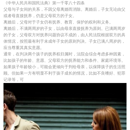
《中华人民共和国民法典》第一千零八十四条
父母与子女间的关系，不因父母离婚而消除。离婚后，子女无论由父
或者母直接抚养，仍是父母双方的子女。
离婚后，父母对于子女仍有抚养、教育、保护的权利和义务。
离婚后，不满两周岁的子女，以由母亲直接抚养为原则。已满两周岁
的子女，父母双方对抚养问题协议不成的，由人民法院根据双方的具
体情况，按照最有利于未成年子女的原则判决。子女已满八周岁的，
应当尊重其真实意愿。
通常，在判决两个孩子的抚养权归属时，法院会综合考虑多种因素，
比如孩子的年龄、意愿、父母双方的抚养能力和条件、家庭环境等。
如果孩子年龄较小，可能会更倾向于判给母亲，以保障孩子的生活照
顾。但如果一方有明显不利于孩子成长的情况，比如不良嗜好、犯罪
记录等，可