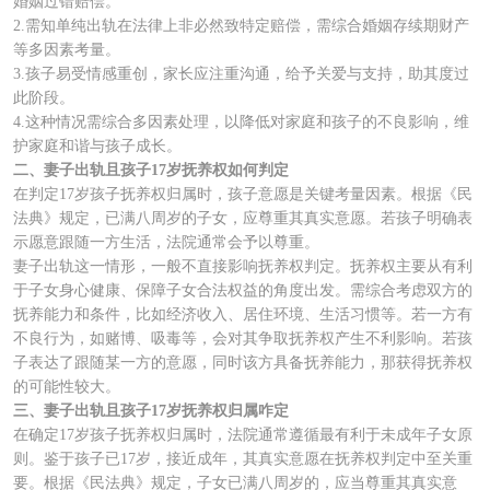
婚姻过错赔偿。
2.需知单纯出轨在法律上非必然致特定赔偿，需综合婚姻存续期财产
等多因素考量。
3.孩子易受情感重创，家长应注重沟通，给予关爱与支持，助其度过
此阶段。
4.这种情况需综合多因素处理，以降低对家庭和孩子的不良影响，维
护家庭和谐与孩子成长。
二、妻子出轨且孩子17岁抚养权如何判定
在判定17岁孩子抚养权归属时，孩子意愿是关键考量因素。根据《民
法典》规定，已满八周岁的子女，应尊重其真实意愿。若孩子明确表
示愿意跟随一方生活，法院通常会予以尊重。
妻子出轨这一情形，一般不直接影响抚养权判定。抚养权主要从有利
于子女身心健康、保障子女合法权益的角度出发。需综合考虑双方的
抚养能力和条件，比如经济收入、居住环境、生活习惯等。若一方有
不良行为，如赌博、吸毒等，会对其争取抚养权产生不利影响。若孩
子表达了跟随某一方的意愿，同时该方具备抚养能力，那获得抚养权
的可能性较大。
三、妻子出轨且孩子17岁抚养权归属咋定
在确定17岁孩子抚养权归属时，法院通常遵循最有利于未成年子女原
则。鉴于孩子已17岁，接近成年，其真实意愿在抚养权判定中至关重
要。根据《民法典》规定，子女已满八周岁的，应当尊重其真实意