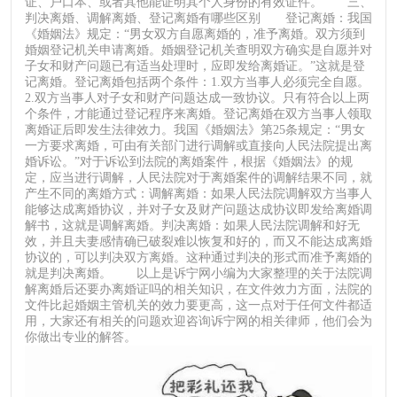
证、户口本、或者其他能证明其个人身份的有效证件。 三、
判决离婚、调解离婚、登记离婚有哪些区别 登记离婚：我国
《婚姻法》规定：“男女双方自愿离婚的，准予离婚。双方须到
婚姻登记机关申请离婚。婚姻登记机关查明双方确实是自愿并对
子女和财产问题已有适当处理时，应即发给离婚证。”这就是登
记离婚。登记离婚包括两个条件：1.双方当事人必须完全自愿。
2.双方当事人对子女和财产问题达成一致协议。只有符合以上两
个条件，才能通过登记程序来离婚。登记离婚在双方当事人领取
离婚证后即发生法律效力。我国《婚姻法》第25条规定：“男女
一方要求离婚，可由有关部门进行调解或直接向人民法院提出离
婚诉讼。”对于诉讼到法院的离婚案件，根据《婚姻法》的规
定，应当进行调解，人民法院对于离婚案件的调解结果不同，就
产生不同的离婚方式：调解离婚：如果人民法院调解双方当事人
能够达成离婚协议，并对子女及财产问题达成协议即发给离婚调
解书，这就是调解离婚。判决离婚：如果人民法院调解和好无
效，并且夫妻感情确已破裂难以恢复和好的，而又不能达成离婚
协议的，可以判决双方离婚。这种通过判决的形式而准予离婚的
就是判决离婚。 以上是诉宁网小编为大家整理的关于法院调
解离婚后还要办离婚证吗的相关知识，在文件效力方面，法院的
文件比起婚姻主管机关的效力要更高，这一点对于任何文件都适
用，大家还有相关的问题欢迎咨询诉宁网的相关律师，他们会为
你做出专业的解答。