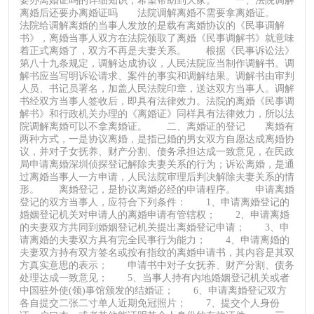
要办离婚证吗的详细知识，希望帮助到大家。 一、法院调解
离婚后还要办离婚证吗 法院调解离婚不需要拿离婚证。
法院给调解离婚的当事人发放的是载有离婚协议的《民事调解
书》，离婚当事人双方在法院领取了离婚《民事调解书》就意味
着正式离婚了，双方不再是夫妻关系。 根据《民事诉讼法》
第八十九条规定，调解达成协议，人民法院应当制作调解书。调
解书应当写明诉讼请求、案件的事实和调解结果。调解书由审判
人员、书记员署名，加盖人民法院印章，送达双方当事人。调解
书经双方当事人签收后，即具有法律效力。法院的离婚《民事调
解书》和行政机关办理的《离婚证》同样具有法律效力，所以法
院调解离婚可以不拿离婚证。 二、离婚证的登记 离婚有
两种方式，一是协议离婚，是指已婚的男女双方自愿达成离婚协
议，并对子女抚养、财产分割、债务承担达成一致意见，在民政
局申请离婚深圳侦探登记解除夫妻关系的行为；诉讼离婚，是通
过离婚当事人一方申请，人民法院审理后判决解除夫妻关系的情
形。 离婚登记，是协议离婚必经的申请程序。 申请离婚
登记的双方当事人，应符合下列条件： 1、申请离婚登记的
婚姻登记机关对申请人的离婚申请有管辖权； 2、申请离婚
的夫妻双方共同到婚姻登记机关提出离婚登记申请； 3、申
请离婚的夫妻双方具有完全民事行为能力； 4、申请离婚的
夫妻双方持有双方签名或按有指纹的离婚申请书，其内容是其双
方真实意思的表示； 申请书中对子女抚养、财产分割、债务
处理达成一致意见； 5、当事人持有内地婚姻登记机关或者
中国驻外使(领)事馆颁发的结婚证； 6、申请离婚登记双方
各自提交二张二寸单人近期免冠照片； 7、提交个人身份