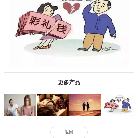
更多产品
深圳侦探社：刚
深圳市侦探公
深圳市婚外情调
结婚想离婚的念
司：感情破裂离
法院调解离婚后
查：离婚被告不
头越来越强烈怎
婚起诉书怎么写
还要办离婚证吗
到庭的法律后果
么办
有效
返回