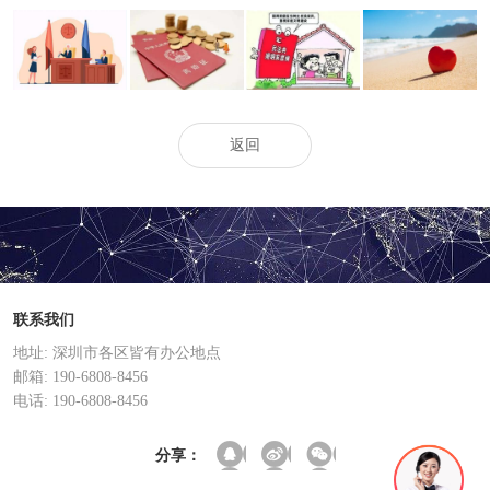
深圳市出轨调
深圳私家调查：
深圳市私家侦
深圳侦探社：如
查：涉外离婚案
代书遗嘱效力是
探：公证遗嘱手
何界定遗弃家庭
件适用哪国法律
怎样
续是怎样的
成员
返回
联系我们
地址: 深圳市各区皆有办公地点
邮箱: 190-6808-8456
电话: 190-6808-8456
分享：