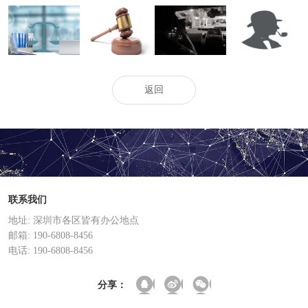
起诉离婚判决书
母亲争取抚养权
办理离婚证会被
可依法判决准予
下来了,是离婚了
的证据有什么
问什么
离婚的情形
吗
返回
联系我们
地址: 深圳市各区皆有办公地点
邮箱: 190-6808-8456
电话: 190-6808-8456
分享：