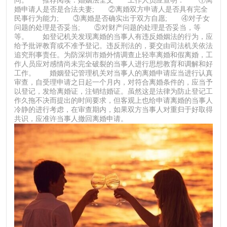
问。 推荐阅读：婚姻法全文 工作人员应查明： ①离
婚申请人是否是合法夫妻; ②离婚双方申请人是否具有完全
民事行为能力; ③离婚是否确实出于双方自愿; ④对子女
问题的处理是否妥当; ⑤对财产问题的处理是否妥当，等
等。 如登记机关发现离婚的当事人有违反婚姻法的行为，应
给予批评教育或不准予登记。违反刑法的，要交由司法机关依法
追究刑事责任。为防深圳市婚外情调查止轻率离婚和假离婚，工
作人员应对感情尚未完全破裂的当事人进行思想教育和调解和好
工作。 婚姻登记管理机关对当事人的离婚申请应当进行认真
审查，自受理申请之日起一个月内，对符合离婚条件的，应当予
以登记，发给离婚证，注销结婚证。虽然这是法律为防止登记工
作久拖不决而提出的时间要求，但客观上也给申请离婚的当事人
冷静的进行考虑，在审查期内，如果双方当事人对重归于好取得
共识，应准许当事人撤回离婚申请。