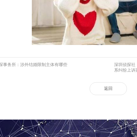
探事务所：涉外结婚限制主体有哪些
深圳侦探社
系纠纷上诉
返回