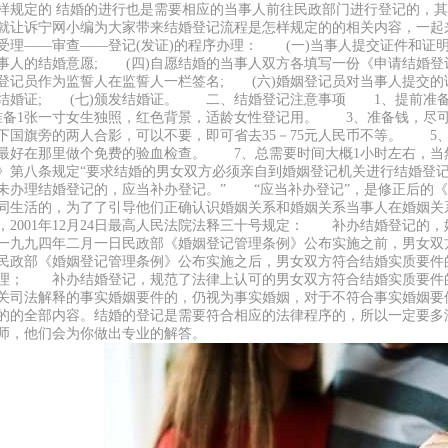
样规定的 结婚的进行也是需要相应的当事人前往民政部门进行登记的，
就让诉宁网小编为大家带来结婚登记流程是怎样规定的的相关内容，一
受理——审查——登记(发证)的程序办理： (一)当事人提交证件和证明
事人的结婚意愿; (四)自愿结婚的当事人双方各填写一份《申请结婚登
登记员作为监誓人在监誓人一栏签名; (六)婚姻登记员对当事人提交
结婚证; (七)颁发结婚证。 二、结婚登记注意事项 1、提前准备
备1张一寸女生独照，红色背景，适龄女性登记用。 3、准备钱，尽可
下国旗旁的两人合影，可以不要，即可省去35－75元人民币不等。 
，最好在那里做个免费的验血检查。 7、总需要时间大概1小时左右
》第八条规定“要求结婚的男女双方必须亲自到婚姻登记机关进行结婚登
未办理结婚登记的，应当补办登记。” “应当补办登记”，是修正后的
同生活的，为了了引导他们正确认识婚姻关系和婚姻关系当事人在婚姻关
，2001年12月24日最高人民法院法释三十号规定： 补办结婚登记的
九九四年二月一日民政部《婚姻登记管理条例》公布实施之前，男女双
民政部《婚姻登记管理条例》公布实施之后，男女双方符合结婚实质要件
理； 补办结婚登记，规范了法律上认可的男女双方符合结婚实质要件
关司法解释的事实婚姻要件的，仍视为事实婚姻，对于不符合事实婚姻
的的全部内容。结婚的登记是需要符合相应的法律程序的，所以一定要多
师，他们会为你做出专业的解答。