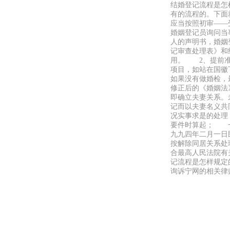
结婚登记流程是怎
有的流程的。下面
应当按照初审——
婚姻登记员询问当
人的声明书，婚姻
记审查处理表》和
用。 2、提前准
项目，如站在国徽
如果没有做婚检
修正后的《婚姻法
即确立夫妻关系。
记而以夫妻名义共
况实事求是的处理
要件时算起； 一
九九四年二月一日
按解除同居关系处
合最高人民法院有
记流程是怎样规定
询诉宁网的相关律