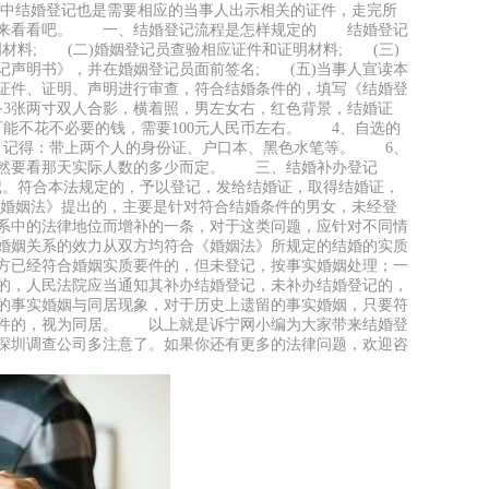
其中结婚登记也是需要相应的当事人出示相关的证件，走完所
起来看看吧。 一、结婚登记流程是怎样规定的 结婚登记
材料; (二)婚姻登记员查验相应证件和证明材料; (三)
记声明书》，并在婚姻登记员面前签名; (五)当事人宣读本
的证件、证明、声明进行审查，符合结婚条件的，填写《结婚登
3张两寸双人合影，横着照，男左女右，红色背景，结婚证
能不花不必要的钱，需要100元人民币左右。 4、自选的
5、记得：带上两个人的身份证、户口本、黑色水笔等。 6、
，当然要看那天实际人数的多少而定。 三、结婚补办登记
记。符合本法规定的，予以登记，发给结婚证，取得结婚证，
《婚姻法》提出的，主要是针对符合结婚条件的男女，未经登
系中的法律地位而增补的一条，对于这类问题，应针对不同情
，婚姻关系的效力从双方均符合《婚姻法》所规定的结婚的实质
方已经符合婚姻实质要件的，但未登记，按事实婚姻处理；一
的，人民法院应当通知其补办结婚登记，未补办结婚登记的，
的事实婚姻与同居现象，对于历史上遗留的事实婚姻，只要符
要件的，视为同居。 以上就是诉宁网小编为大家带来结婚登
深圳调查公司多注意了。如果你还有更多的法律问题，欢迎咨