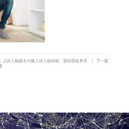
：上诉人杨建永与被上诉人杨锦铭、梁转霞收养关
丨
下一篇
案