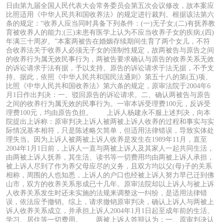
日由第九届全国人民代表大会常务委员会第五次会议修改，故本案应
比照适用《中华人民共和国收养法》的规定进行裁判。根据该法第六
条的规定：“收养人应当同时具备下列条件：(一)无子女;(二)有抚养教
育被收养人的能力;(三)未患有医学上认为不应当收养子女的疾病;(四)
年满三十周岁。”本案两被告在婚姻存续期间生育了两个女儿，不符
合收养法关于收养人必须无子女的强制性规定，故两被告与原告之间
的收养行为属无效民事行为，两被告要求确认与原告的收养关系无效
的诉讼请求于法有据，予以支持。原告的诉讼请求于法无据，不予支
持。据此，依照《中华人民共和国民法通则》第五十八的第(五)项、
比照《中华人民共和国收养法》第六条的规定，原审法院于2004年6
月1日作出判决：一、驳回原告的诉讼请求。二、确认两被告与原告
之间的收养行为属无效的民事行为。一审本诉受理费100元，反诉受
理费100元，均由原告负担。 上诉人杨建永不服上述判决，向本
院提出上诉称：原审判决上诉人被两被上诉人收养的过程和事实与实
际情况基本相符，只是陈述略欠简单，但适用法律错误，导致实体处
理失当。因为上诉人被两被上诉人收养是发生在1989年11月，直至
2004年1月1日前，上诉人一直与两被上诉人及其家人一起共同生活，
由两被上诉人抚养，其生活、读书等一切费用均由两被上诉人承担，
被上诉人尽到了作为养父母应尽的义务，且双方均以父(母)子的关系
相称，周围的人也知悉，上诉人的户口也经被上诉人努力早已迁到佛
山市，双方的收养关系形成已十几年。原审法院却以上诉人与被上诉
人收养关系发生时还未实施的法规来调整这一纠纷，是适用法律错
误，依法应予撤销。综上，请求撤销原审判决，确认上诉人与两被上
诉人收养关系成立，并承担上诉人2004年1月1日起至成年前的生活、
学习、居住等一切费用。 两被上诉人答辩认为：一、原审判决认