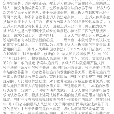
定事实清楚，适用法律正确。被上诉人在1990年后在经济上资助过上
诉人，但没有构成收养关系，也没有办理合法的收养手续，上诉人称
双方是父母子女的关系，并不受法律保护。被上诉人在1997年已经生
育两个女儿，并不符合收养上诉人的法定条件。二、上诉人称其亲生
父母不欢迎上诉人回广西，但双方当事人在2004年曾经达成协议，由
上诉人的亲生父母抚养上诉人，且被上诉人已年老，并无能力抚养，
被上诉人也是出于照顾小孩成长的角度把小孩送回广西的父母抚养。
综上，请求驳回上诉，维持原判。 上诉人与两被上诉人在二审诉
讼期间没有向本院提供新的证据。 经审查，本院对原审判决认定
的事实予以确认。 本院认为：本案上诉人上诉提出的主要是法律
适用的问题。《中华人民共和国收养法》于1992年4月1日起施行，后
在1998年11月4日被修正，修正的《中华人民共和国收养法》自1999
年4月1日起施行。根据最高人民法院《关于学习、宣传、贯彻执行的
通知》第二条的规定“收养法施行后，各级人民法院必须严格执行。
收养法施行后发生的收养关系，审理时适用收养法。收养法施行尚未
审结的收养案件，或者收养法施行前发生的收养关系，收养法施行后
当事人诉请确认收养关系的，审理时应适用当时的有关规定;当时没有
规定的，可比照收养法处理。对于收养法施行前成立的收养关系，收
养法施行后当事人诉请解除收养关系，应适用收养法。” 本案的收养
行为发生于1990年，当时收养法尚未施行，上诉人在收养法施行后要
求确认收养关系，根据上述司法解释本案的情况应当适用当时的有关
规定。当时并没有法律法规对收养的条件作出专门的规定，但在1984
年8月30日公布的最高人民法院《关于贯彻执行民事政策法律若干问
题的意见》中对于收养问题作出规定，该司法解释第28条规定“亲
友、群众公认，或有关组织证明确以养父母与养子女关系长期共同生