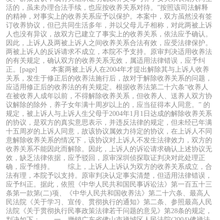
活的，虽未办理合法手续，也应按收养关系对待。”按照该司法解释
的精神，对事实上的收养关系应予以保护。本案中，双方虽然没有签
订收养协议，但已共同生活多年，并以父母儿子相称，对此两被上诉
人也没有异议，故双方已建立了事实上的收养关系，依法应予确认。
因此，上诉人及两被上诉人之间收养关系合法有效，应受法律保护。
两被上诉人的反诉请求不成立，本院不予支持。原审判决适用收养法
的有关规定，确认双方的收养关系无效，属适用法律错误，应予纠
正。[page] 本案两被上诉人在2004年才提出解除其与上诉人收养
关系，发生于修正后的收养法施行后，故对于解除收养关系的问题，
应适用修正后的收养法的有关规定。根据收养法第二十六条“收养人
在被收养人成年以前，不得解除收养关系，但收养人、送养人双方协
议解除的除外，养子女年满十周岁以上的，应当征得本人同意。” 的
规定，被上诉人与上诉人生父母于2004年1月1日达成的解除收养关系
的协议，是双方的真实意思表示，并违反法律的规定，但未经已年满
十五周岁的上诉人同意，故该协议属效力待定的协议，在上诉人不同
意解除收养关系的情况下，该协议对上诉人不发生法律效力，双方的
收养关系不能因此而解除。因此，上诉人的诉讼请求确认上述协议无
效，缺乏法律依据，应予驳回，原审深圳侦探取证判决对此处理正
确，应予维持。 综上，上诉人上诉认为双方的收养关系成立，合
法有理，本院予以支持。原审判决认定事实清楚，但适用法律错误，
应予纠正。据此，依照《中华人民共和国民事诉讼法》第一百五十三
条第一款第(二)项、《中华人民共和国收养法》第二十六条、最高人
民法院《关于学习、宣传、贯彻执行的通知》第二条、参照最高人民
法院《关于贯彻执行民事政策法律若干问题的意见》第28条的规定，
判决如下： 一、撤销广东省佛山市禅城区人民法院(2004)佛禅法