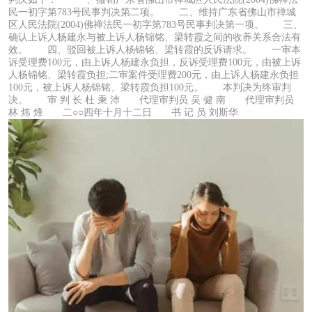
民一初字第783号民事判决第二项。 二、维持广东省佛山市禅城
区人民法院(2004)佛禅法民一初字第783号民事判决第一项。 三、
确认上诉人杨建永与被上诉人杨锦铭、梁转霞之间的收养关系合法有
效。 四、驳回被上诉人杨锦铭、梁转霞的反诉请求。 一审本
诉受理费100元，由上诉人杨建永负担，反诉受理费100元，由被上诉
人杨锦铭、梁转霞负担;二审案件受理费200元，由上诉人杨建永负担
100元，被上诉人杨锦铭、梁转霞负担100元。 本判决为终审判
决。 审 判 长 杜 秉 沛 代理审判员 吴 健 南 代理审判员
林 炜 烽 二○○四年十月十二日 书 记 员 刘斯华