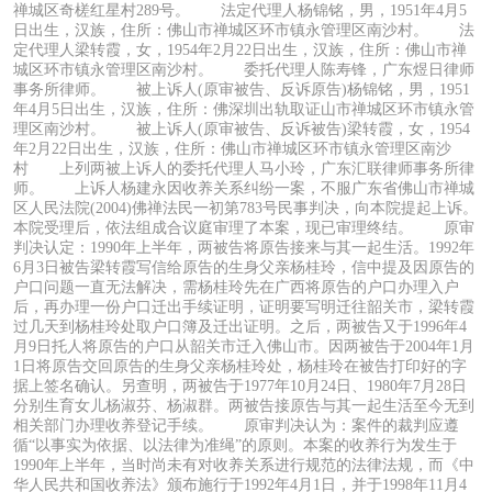
禅城区奇槎红星村289号。 法定代理人杨锦铭，男，1951年4月5
日出生，汉族，住所：佛山市禅城区环市镇永管理区南沙村。 法
定代理人梁转霞，女，1954年2月22日出生，汉族，住所：佛山市禅
城区环市镇永管理区南沙村。 委托代理人陈寿锋，广东煜日律师
事务所律师。 被上诉人(原审被告、反诉原告)杨锦铭，男，1951
年4月5日出生，汉族，住所：佛深圳出轨取证山市禅城区环市镇永管
理区南沙村。 被上诉人(原审被告、反诉被告)梁转霞，女，1954
年2月22日出生，汉族，住所：佛山市禅城区环市镇永管理区南沙
村 上列两被上诉人的委托代理人马小玲，广东汇联律师事务所律
师。 上诉人杨建永因收养关系纠纷一案，不服广东省佛山市禅城
区人民法院(2004)佛禅法民一初第783号民事判决，向本院提起上诉。
本院受理后，依法组成合议庭审理了本案，现已审理终结。 原审
判决认定：1990年上半年，两被告将原告接来与其一起生活。1992年
6月3日被告梁转霞写信给原告的生身父亲杨桂玲，信中提及因原告的
户口问题一直无法解决，需杨桂玲先在广西将原告的户口办理入户
后，再办理一份户口迁出手续证明，证明要写明迁往韶关市，梁转霞
过几天到杨桂玲处取户口簿及迁出证明。之后，两被告又于1996年4
月9日托人将原告的户口从韶关市迁入佛山市。因两被告于2004年1月
1日将原告交回原告的生身父亲杨桂玲处，杨桂玲在被告打印好的字
据上签名确认。另查明，两被告于1977年10月24日、1980年7月28日
分别生育女儿杨淑芬、杨淑群。两被告接原告与其一起生活至今无到
相关部门办理收养登记手续。 原审判决认为：案件的裁判应遵
循“以事实为依据、以法律为准绳”的原则。本案的收养行为发生于
1990年上半年，当时尚未有对收养关系进行规范的法律法规，而《中
华人民共和国收养法》颁布施行于1992年4月1日，并于1998年11月4